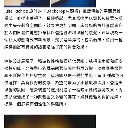
Julie Richoz 設計的「Backdrop床頭板」挑戰傳統的平面思維
模式，並從中獲得了一種建築感。尤其當這面床頭板被放置在房
間中央來劃分空間時，效果會更加明顯。床頭板的設計靈感來自
於人們自發性地懸掛布料以營造親密和溫暖的感覺，它呈現為一
個巨大的懸掛式布料背景，幾乎是漂浮的，包裹著床，並用一種
純粹而富有詩意的語言增強了床的舞台效果。
這款設計展現了一種游牧性格和模組化思維：結構由木板和細支
撐柱組成，允許懸掛的織品隨著時間推移而改變，以適應季節性
和不斷變化的居家空間。這塊織品是一種氈羊毛，有 3 種顏色可
供選擇，具有良好的觸感，為空間增添了柔軟度和深度，營造出
溫馨的氛圍。懸掛裝置的運用創造了一種暗示性的戲劇效果，將
床頭板變成了一種既親密又多變的存在，能夠優雅地調節光線，
提供一個舒適而個性化的避難所。