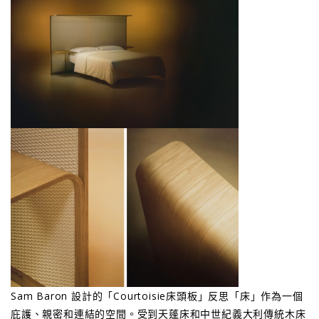
Sam Baron 設計的「Courtoisie床頭板」反思「床」作為一個
庇護、親密和連結的空間。受到天蓬床和中世紀義大利傳統木床