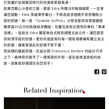
打造屬於這個瘋狂時代的完美居家避風港。
如果您關心沙發的工藝，那麼 Edra 所關注的每個細節，一定會
讓您感動。Edra 突破業界窠臼，不再為追求極簡外型而犧牲沙
發的舒適。每一座 「Grande Soffice」沙發坐墊與背靠墊鋪墊
著厚達20公分的高級純淨鵝絨，包覆在具有記憶性的專利「果凍
泡棉」，並結合 Edra 獨家無段式椅背調整五金元件，讓您感受
到如漂浮般的舒適。更妙的是座席的每一個區塊都擁有獨立自主
的舒適，讓賓客彼此的舒適不受干擾。
而這樣的蓬鬆舒適，在設計師 Francesco Binfare 的設計巧手
之下，被神奇的賦予了一樣俐落的外型。留在座席波浪般的紋
路，就像是舒適感在向您招手！