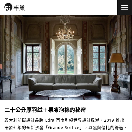
二十公分厚羽絨＋果凍泡棉的秘密
義大利前衛設計品牌 Edra 再度引領世界設計風潮，2019 推出
研發七年的全新沙發「Grande Soffice」，以無與倫比的舒適，