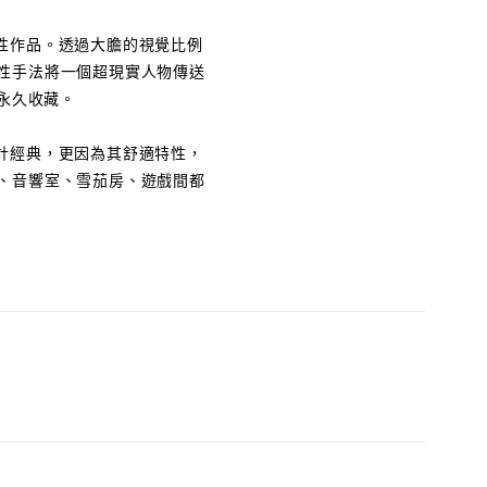
義的代表性作品。透過大膽的視覺比例
性手法將一個超現實人物傳送
的永久收藏。
件當代設計經典，更因為其舒適特性，
、音響室、雪茄房、遊戲間都