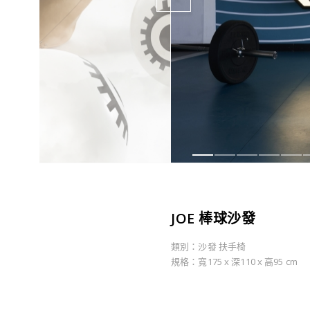
JOE 棒球沙發
類別：沙發 扶手椅
規格：寬175 x 深110 x 高95 cm