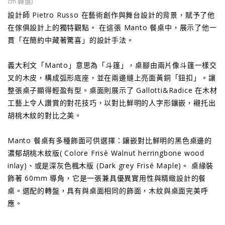
cm 轉盤)
設計師 Pietro Russo 在藝術創作與舞台設計的背景，賦予了他
在傢俱設計上的獨特觀點。 在這張 Manto 餐桌中，展示了他一
貫「在簡約中藏著驚喜」的設計手法。
義大利文「Manto」意思為「斗篷」，桌腳由兩片像斗篷一樣交
叉的木皮，構成弧形底座，並在兩邊縫上亮面黃銅「鈕扣」。讓
整張桌子顯得輕盈有型。桌面則展示了 Gallotti&Radice 在木材
工藝上令人讚賞的對花技巧，以對比鮮明的人字形鑲嵌，襯托出
胡桃木紋的對比之美。
Manto 餐桌有多種飾面可供選擇：鑲嵌對比鮮明的黑色桌邊的
濃郁胡桃木紋版( Colore Frisè Walnut herringbone wood
inlay)、或是深灰色楓木版 (Dark grey Frisé Maple)。 桌緣裝
飾著 60mm 導角，它是一張兼具優異實用性與精緻設計的餐
桌。選配的轉盤，具有與桌面相同的飾面，木紋與桌面完美呼
應。