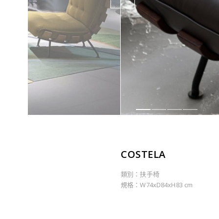
COSTELA
類別：扶手椅
規格：W74xD84xH83 cm