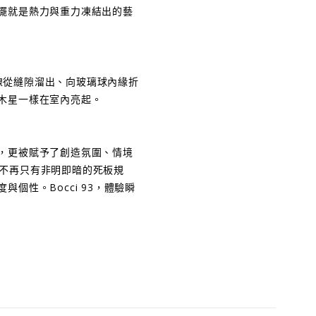
擺就是熱力與重力凍結出的藝
光線從縫隙溜出、向玻璃球內緣折
木星一樣在室內亮起。
，更被賦予了創造氛圍、情境
不再只有非明即暗的死板規
個性。Bocci 93，體驗瞬