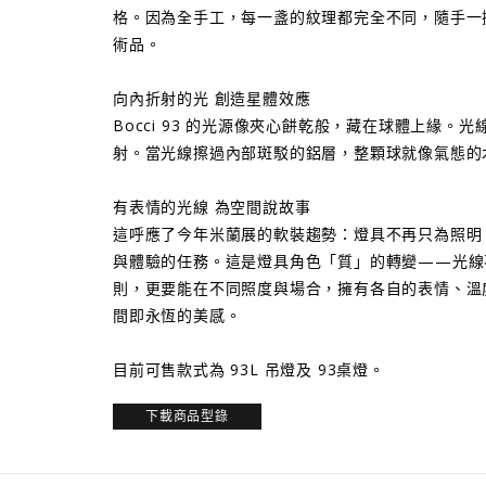
格。因為全手工，每一盞的紋理都完全不同，隨手一
術品。
向內折射的光 創造星體效應
Bocci 93 的光源像夾心餅乾般，藏在球體上緣。
射。當光線擦過內部斑駁的鋁層，整顆球就像氣態的
有表情的光線 為空間說故事
這呼應了今年米蘭展的軟裝趨勢：燈具不再只為照明
與體驗的任務。這是燈具角色「質」的轉變——光線
則，更要能在不同照度與場合，擁有各自的表情、溫度與
間即永恆的美感。
目前可售款式為 93L 吊燈及 93桌燈。
下載商品型錄