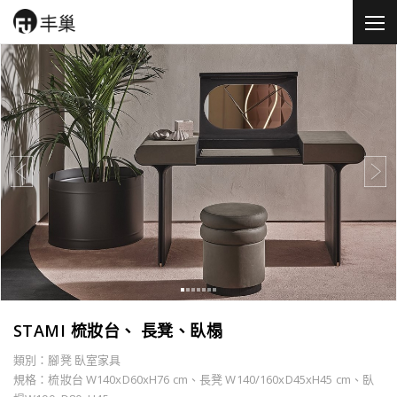
STAMI 梳妝台、 長凳、臥榻
類別：腳凳 臥室家具
規格：梳妝台 W140xD60xH76 cm、長凳 W140/160xD45xH45 cm、臥